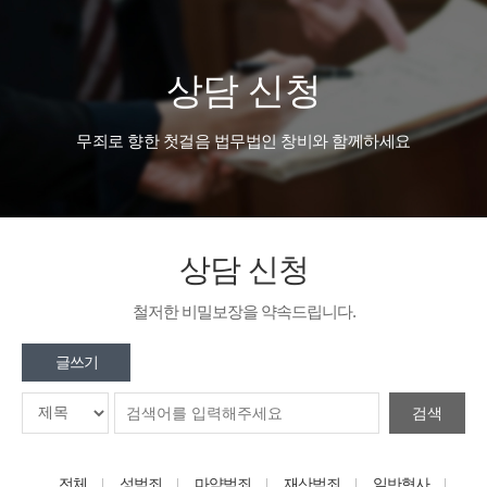
상담 신청
무죄로 향한 첫걸음 법무법인 창비와 함께하세요
상담 신청
철저한 비밀보장을 약속드립니다.
글쓰기
검색
전체
성범죄
마약범죄
재산범죄
일반형사