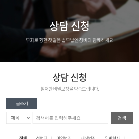
상담 신청
무죄로 향한 첫걸음 법무법인 창비와 함께하세요
상담 신청
철저한 비밀보장을 약속드립니다.
글쓰기
검색
전체
성범죄
마약범죄
재산범죄
일반형사