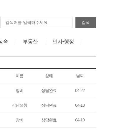
검색
상속
부동산
민사·행정
이름
상태
날짜
창비
상담완료
04-22
상담요청
상담완료
04-18
창비
상담완료
04-19