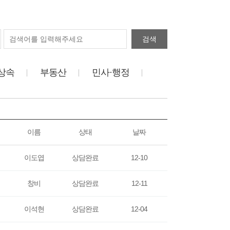
검색
상속
부동산
민사·행정
이름
상태
날짜
이도엽
상담완료
12-10
창비
상담완료
12-11
이석현
상담완료
12-04