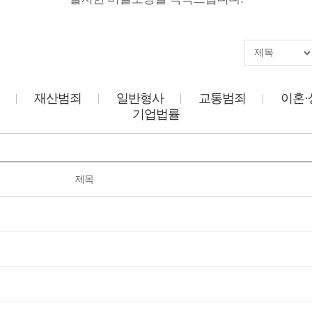
재산범죄
일반형사
교통범죄
이혼·
기업법률
제목