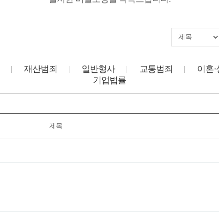
재산범죄
일반형사
교통범죄
이혼·
기업법률
제목