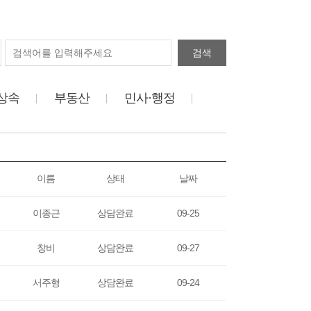
검색
상속
부동산
민사·행정
이름
상태
날짜
이종근
상담완료
09-25
창비
상담완료
09-27
서주형
상담완료
09-24