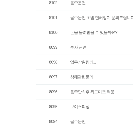
8102
음주운전
8101
음주운전 초범 면허정지 문의드립니다
8100
돈을 돌려받을 수 있을까요?
8099
투자 관련
8098
업무상횡령죄...
8097
상해관련문의
8096
음주단속후 위드마크 적용
8095
보이스피싱
8094
음주운전