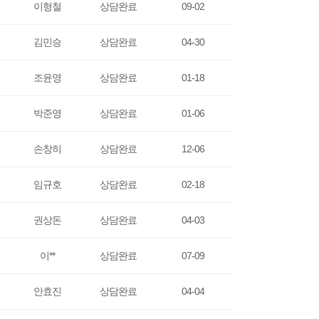
이형철
상담완료
09-02
김민승
상담완료
04-30
조윤영
상담완료
01-18
박준영
상담완료
01-06
손창히
상담완료
12-06
임규호
상담완료
02-18
권상돈
상담완료
04-03
이**
상담완료
07-09
안효진
상담완료
04-04