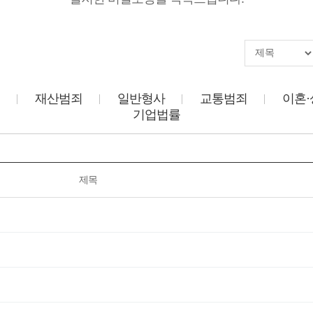
재산범죄
일반형사
교통범죄
이혼·
기업법률
제목