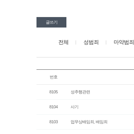
글쓰기
전체
성범죄
마약범죄
번호
8105
성추행관련
8104
사기
8103
업무상배임죄, 배임죄