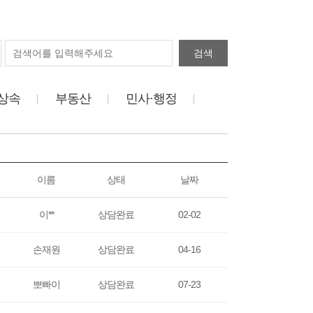
검색
상속
부동산
민사·행정
이름
상태
날짜
이**
상담완료
02-02
손재원
상담완료
04-16
뽀빠이
상담완료
07-23