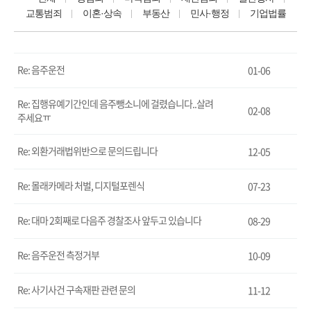
교통범죄
이혼·상속
부동산
민사·행정
기업법률
Re: 음주운전
01-06
Re: 집행유예기간인데 음주뺑소니에 걸렸습니다..살려
02-08
주세요ㅠ
Re: 외환거래법위반으로 문의드립니다
12-05
Re: 몰래카메라 처벌, 디지털포렌식
07-23
Re: 대마 2회째로 다음주 경찰조사 앞두고 있습니다
08-29
Re: 음주운전 측정거부
10-09
Re: 사기사건 구속재판 관련 문의
11-12