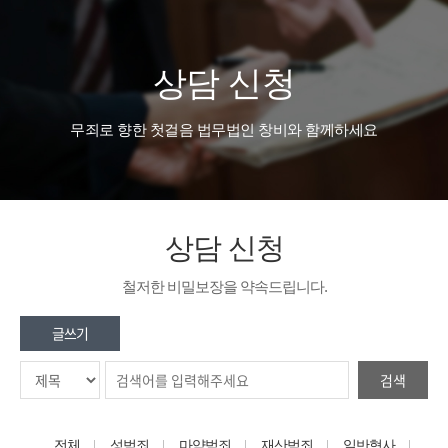
상담 신청
무죄로 향한 첫걸음 법무법인 창비와 함께하세요
상담 신청
철저한 비밀보장을 약속드립니다.
글쓰기
검색
전체
성범죄
마약범죄
재산범죄
일반형사