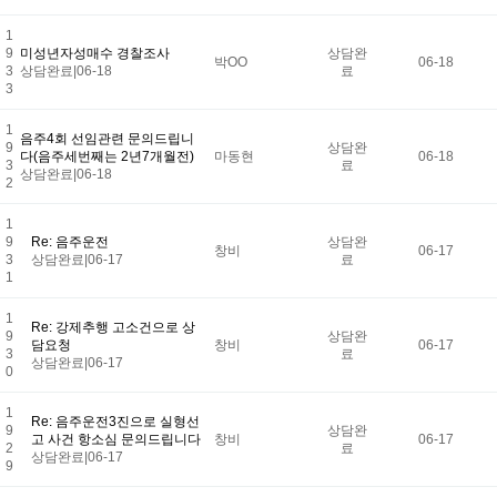
1
9
미성년자성매수 경찰조사
상담완
박OO
06-18
3
상담완료
|
06-18
료
3
1
음주4회 선임관련 문의드립니
9
상담완
다(음주세번째는 2년7개월전)
마동현
06-18
3
료
상담완료
|
06-18
2
1
9
Re: 음주운전
상담완
창비
06-17
3
상담완료
|
06-17
료
1
1
Re: 강제추행 고소건으로 상
9
상담완
담요청
창비
06-17
3
료
상담완료
|
06-17
0
1
Re: 음주운전3진으로 실형선
9
상담완
고 사건 항소심 문의드립니다
창비
06-17
2
료
상담완료
|
06-17
9