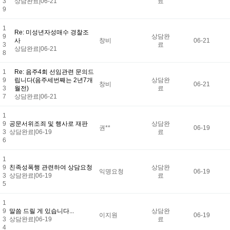
3
상담완료
|
06-21
료
9
1
Re: 미성년자성매수 경찰조
9
상담완
사
창비
06-21
3
료
상담완료
|
06-21
8
1
Re: 음주4회 선임관련 문의드
9
립니다(음주세번째는 2년7개
상담완
창비
06-21
3
월전)
료
7
상담완료
|
06-21
1
9
공문서위조죄 및 행사로 재판
상담완
권**
06-19
3
상담완료
|
06-19
료
6
1
9
친족성폭행 관련하여 상담요청
상담완
익명요청
06-19
3
상담완료
|
06-19
료
5
1
9
말씀 드릴 게 있습니다...
상담완
이지원
06-19
3
상담완료
|
06-19
료
4