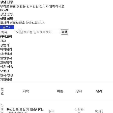
상담 신청
무죄로 향한 첫걸음 법무법인 창비와 함께하세요
HOME
상담 신청
상담 신청
철저한 비밀보장을 약속드립니다.
글쓰기
검색
카테고리
전체
성범죄
마약범죄
재산범죄
일반형사
교통범죄
이혼·상속
부동산
민사·행정
기업법률
번
제목
이름
상태
날짜
호
1
9
Re: 말씀 드릴 게 있습니다...
상담완
창비
06-21